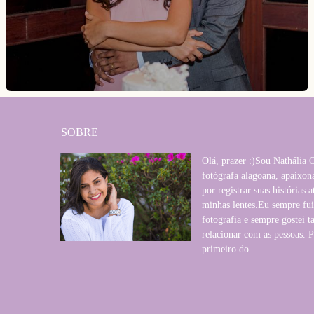
SOBRE
Olá, prazer :)Sou Nathália 
fotógrafa alagoana, apaixon
por registrar suas histórias a
minhas lentes.Eu sempre fu
fotografia e sempre gostei
relacionar com as pessoas. P
primeiro do...
SAIBA MAIS