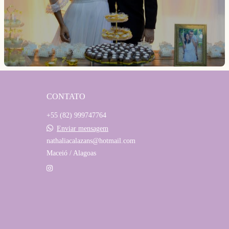
CONTATO
+55 (82) 999747764
Enviar mensagem
nathaliacalazans@hotmail.com
Maceió / Alagoas
CONTATO