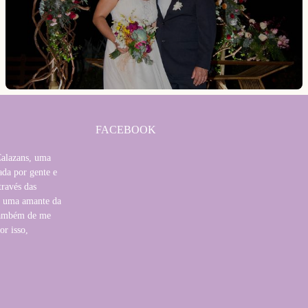
FACEBOOK
Calazans, uma
ada por gente e
través das
i uma amante da
 também de me
or isso,