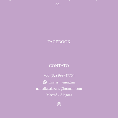
do...
SAIBA MAIS
FACEBOOK
CONTATO
+55 (82) 999747764
Enviar mensagem
nathaliacalazans@hotmail.com
Maceió / Alagoas