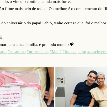
ado, o vínculo continua ainda mais forte.
o filme mais belo de todos! Ou melhor, é o complemento do fi
a do aniversário do papai Fabio, tenho certeza que
foi o melhor
🏻
amor para a sua família, e pra todo mundo 💝
arto
#cesariana
#princesinha
#Maitê
#fotosdeparto
#nasciment